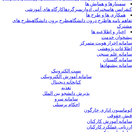
سمینارها و همایش ها
فرانس ها
سخنرانی ادواری
میزگردها
کارگاه های آموزشی
همکاری ها و طرح ها
اهم نامه ها
طرح درون دانشگاهی
طرح برون دانشگاهی
طرح های
شترک
اخبار و اطلاعیه ها
شخوان خدمت
مانه احراز هویت متمرکز
لاعات پژوهشی
مانه علم سنجی
مانه گلستان
مانه پیشنهادها
پست الکترونیک
سامانه آموزش الکترونیکی
کتابخانه دیجیتال
تغذیه
پذیرش دانشجو بین الملل
سامانه سرو
احکام پرسنلی
وماسیون اداری چارگون
ش حقوقی
مانه آموزش کارکنان
زیابی عملکرد کارکنان