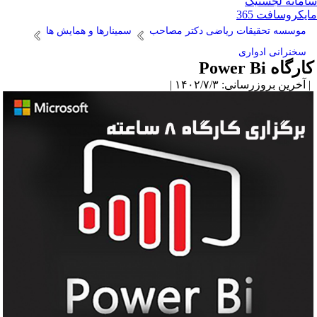
مانه لجستیک
یکروسافت 365
موسسه تحقیقات ریاضی دکتر مصاحب
سمینارها و همایش ها
سخنرانی ادواری
رگاه Power Bi
آخرین بروزرسانی: ۱۴۰۲/۷/۳ |