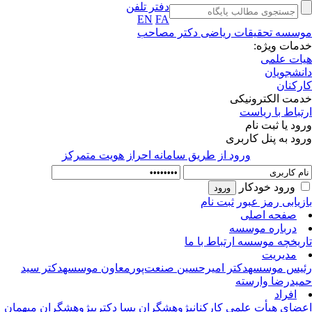
دفتر تلفن
EN
FA
سسه تحقیقات ریاضی دکتر مصاحب
مات ویژه:
ات علمی
نشجویان
رکنان
مت الکترونیکی
تباط با ریاست
ود یا ثبت نام
ود به پنل کاربری
ورود از طريق سامانه احراز هويت متمركز
ورود خودکار
زیابی رمز عبور
ثبت نام
صفحه اصلی
درباره موسسه
ریخچه موسسه
ارتباط با ما
مدیریت
یس موسسه
دکتر امیرحسین صنعت‌پور
معاون موسسه
دکتر سید
یدرضا وارسته
افراد
ضای هیأت علمی
کارکنان
پژوهشگران پسا دکتری
پژوهشگران میهمان